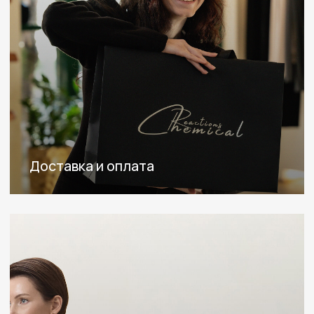
+7 (932) 484-4-888
info@chemicalreactions.ru
Telegram
WhatsApp
Адрес :
г. Тюмень, ул. Пожарных и Спасателей, д.1
Режим работы:
Пн-Сб: с 9:00- 19:00