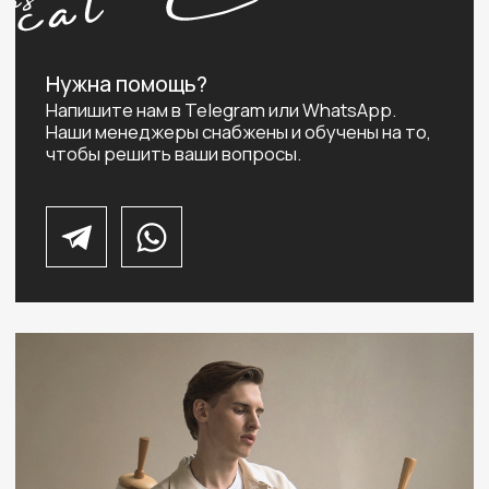
Определить размер
ЖЕНСКАЯ ОДЕЖДА
МУЖСКАЯ ОДЕЖДА
Новинки
Новинки
Платья
Костюмы
Брюки
Рубашки
Рубашки и блузы
Брюки
Юбки
Трикотаж
Жакеты
Футболки
Трикотаж
Топы
Одежда для дома и отдыха