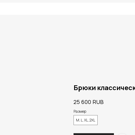
Брюки классичес
RUB
25 600
Размер
M, L, XL, 2XL