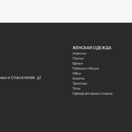
ЖЕНСКАЯ ОДЕЖДА
МУЖСКАЯ 
Новинки
Новинки
Платья
Костюмы
Брюки
Рубашки
Рубашки и блузы
Брюки
Юбки
Трикотаж
асателей, д.1
Жакеты
Футболки
Трикотаж
Топы
Одежда для дома и отдыха