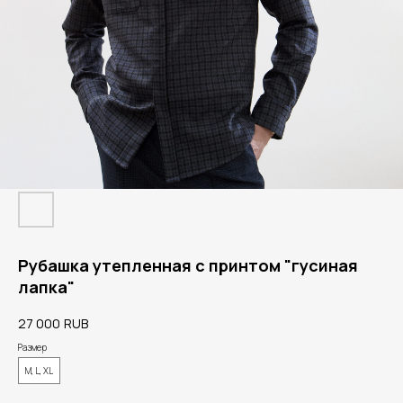
Рубашка утепленная с принтом "гусиная
лапка"
27 000
RUB
Размер
M, L, XL
Нужна помощь?
Напишите нам в Telegram или WhatsApp.