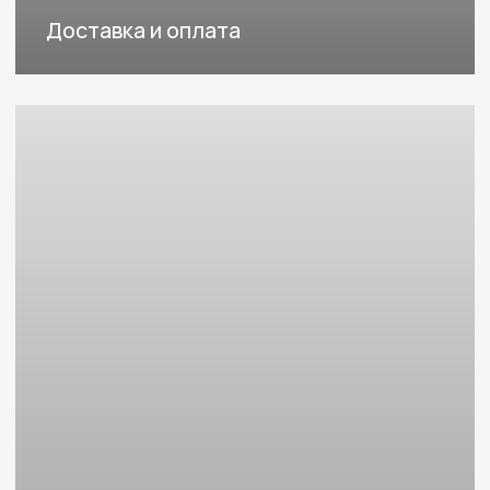
WhatsApp
Адрес :
г. Тюмень, ул. Пожарных и Спасателей, д.1
Режим работы:
Пн-Сб: с 9:00- 19:00