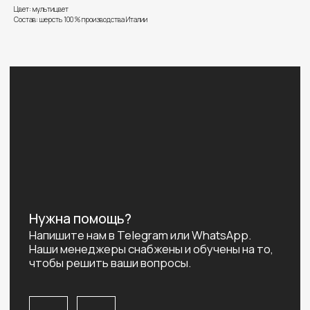
Наши менеджеры снабжены и обучены на то,
Цвет: мультицвет
чтобы решить ваши вопросы.
Состав: шерсть 100 % производства Италии
Определить размер
ЖЕНСКАЯ ОДЕЖДА
МУЖСКАЯ ОДЕЖДА
Новинки
Новинки