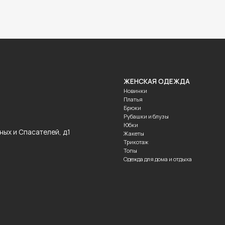
ЖЕНСКАЯ ОДЕЖДА
МУЖСКАЯ 
Новинки
Новинки
Платья
Костюмы
Брюки
Рубашки
Рубашки и блузы
Брюки
Юбки
Трикотаж
асателей, д.1
Жакеты
Футболки
Трикотаж
Топы
Одежда для дома и отдыха