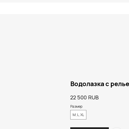
Водолазка с рель
RUB
22 500
Размер
M, L, XL