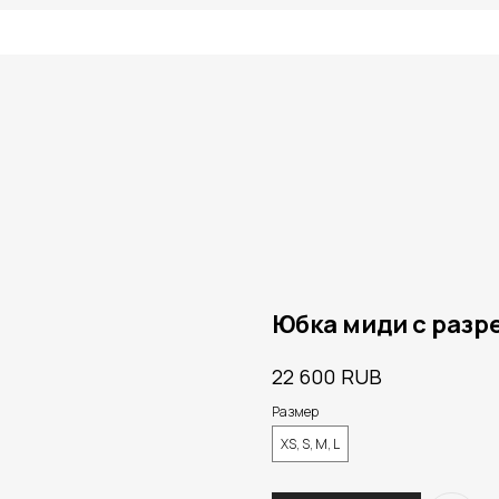
Юбка миди с разр
RUB
22 600
Размер
XS, S, M, L