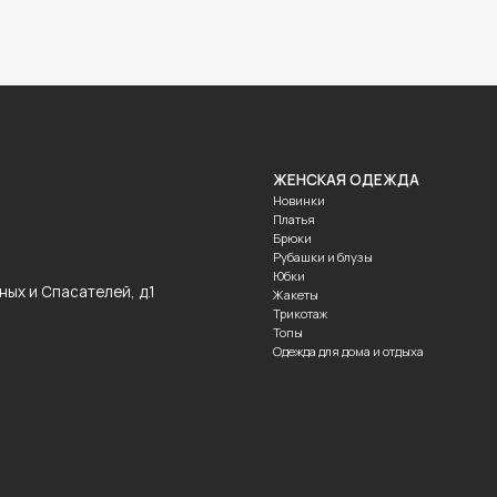
ЖЕНСКАЯ ОДЕЖДА
МУЖСКАЯ 
Новинки
Новинки
Платья
Костюмы
Брюки
Рубашки
Рубашки и блузы
Брюки
Юбки
Трикотаж
асателей, д.1
Жакеты
Футболки
Трикотаж
Топы
Одежда для дома и отдыха