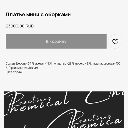
Платье мини с оборками
23000,00
RUB
В корзину
Состав: Шерсть - 34 %, ацетат - 19 %, полиэстер - 29 %, люрекс - 9 % / подклад вискоза - 100
% (производство Италии)
Цвет: Черный
Нужна помощь?
Напишите нам в Telegram или WhatsApp.
Наши менеджеры снабжены и обучены на то,
чтобы решить ваши вопросы.