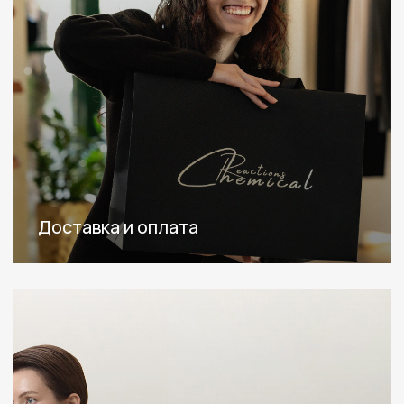
+7 (932) 484-4-888
info@chemicalreactions.ru
Telegram
WhatsApp
Адрес :
г. Тюмень, ул. Пожарных и Спасателей, д.1
Режим работы:
Пн-Сб: с 9:00- 19:00