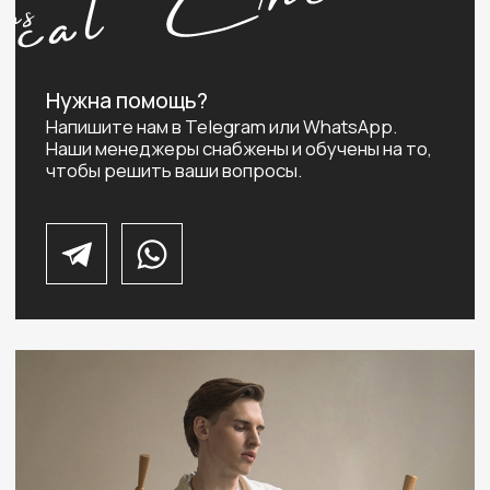
Определить размер
ЖЕНСКАЯ ОДЕЖДА
МУЖСКАЯ ОДЕЖДА
Новинки
Новинки
Платья
Костюмы
Брюки
Рубашки
Рубашки и блузы
Брюки
Юбки
Трикотаж
Жакеты
Футболки
Трикотаж
Топы
Одежда для дома и отдыха